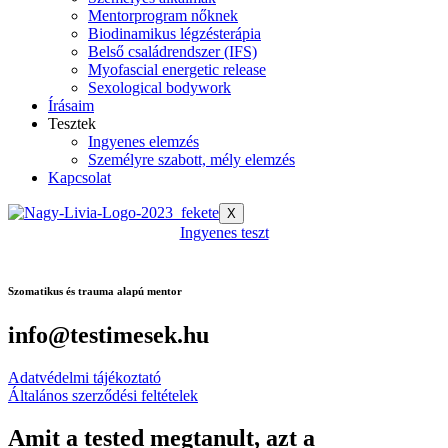
Mentorprogram nőknek
Biodinamikus légzésterápia
Belső családrendszer (IFS)
Myofascial energetic release
Sexological bodywork
Írásaim
Tesztek
Ingyenes elemzés
Személyre szabott, mély elemzés
Kapcsolat
X
Ingyenes teszt
Szomatikus és trauma alapú mentor
info@testimesek.hu
Adatvédelmi tájékoztató
Általános szerződési feltételek
Amit a tested megtanult, azt a