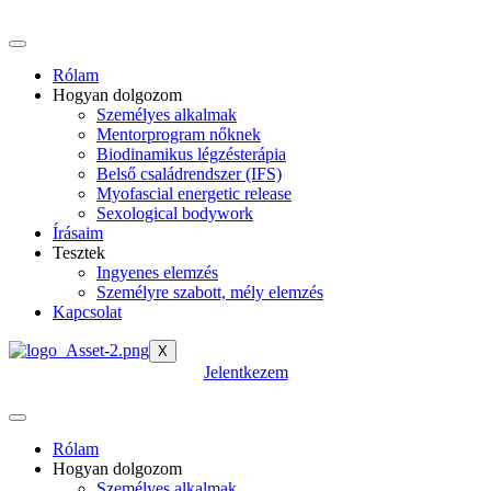
Rólam
Hogyan dolgozom
Személyes alkalmak
Mentorprogram nőknek
Biodinamikus légzésterápia
Belső családrendszer (IFS)
Myofascial energetic release
Sexological bodywork
Írásaim
Tesztek
Ingyenes elemzés
Személyre szabott, mély elemzés
Kapcsolat
X
Jelentkezem
Rólam
Hogyan dolgozom
Személyes alkalmak