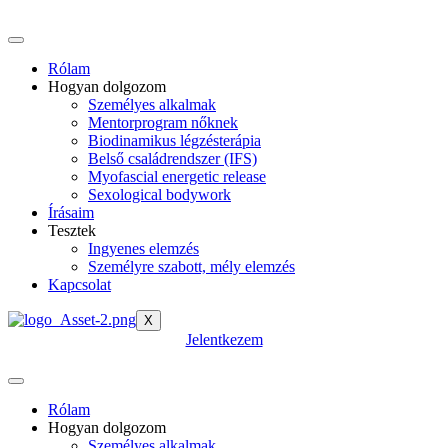
Rólam
Hogyan dolgozom
Személyes alkalmak
Mentorprogram nőknek
Biodinamikus légzésterápia
Belső családrendszer (IFS)
Myofascial energetic release
Sexological bodywork
Írásaim
Tesztek
Ingyenes elemzés
Személyre szabott, mély elemzés
Kapcsolat
X
Jelentkezem
Rólam
Hogyan dolgozom
Személyes alkalmak