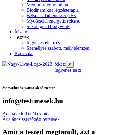
Mentorprogram nőknek
Biodinamikus légzésterápia
Belső családrendszer (IFS)
Myofascial energetic release
Sexological bodywork
Írásaim
Tesztek
Ingyenes elemzés
Személyre szabott, mély elemzés
Kapcsolat
X
Ingyenes teszt
Szomatikus és trauma alapú mentor
info@testimesek.hu
Adatvédelmi tájékoztató
Általános szerződési feltételek
Amit a tested megtanult, azt a