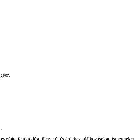
egész.
……
ajta feltöltődést, illetve új és érdekes találkozásokat, ismereteket