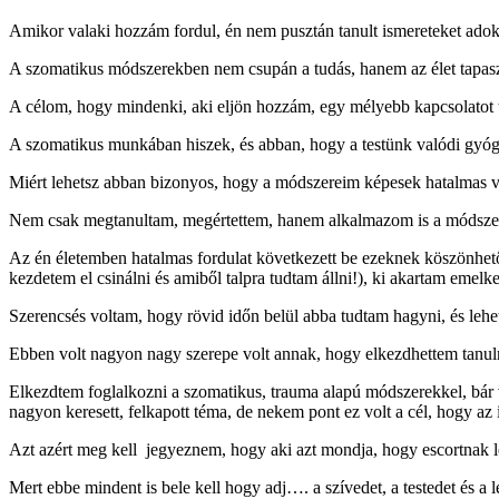
Amikor valaki hozzám fordul, én nem pusztán tanult ismereteket adok
A szomatikus módszerekben nem csupán a tudás, hanem az élet tapaszt
A célom, hogy mindenki, aki eljön hozzám, egy mélyebb kapcsolatot tal
A szomatikus munkában hiszek, és abban, hogy a testünk valódi gyóg
Miért lehetsz abban bizonyos, hogy a módszereim képesek hatalmas vál
Nem csak megtanultam, megértettem, hanem alkalmazom is a módszer
Az én életemben hatalmas fordulat következett be ezeknek köszönhetően
kezdetem el csinálni és amiből talpra tudtam állni!), ki akartam emelk
Szerencsés voltam, hogy rövid időn belül abba tudtam hagyni, és lehe
Ebben volt nagyon nagy szerepe volt annak, hogy elkezdhettem tanul
Elkezdtem foglalkozni a szomatikus, trauma alapú módszerekkel, bár 
nagyon keresett, felkapott téma, de nekem pont ez volt a cél, hogy az it
Azt azért meg kell jegyeznem, hogy aki azt mondja, hogy escortnak
Mert ebbe mindent is bele kell hogy adj…. a szívedet, a testedet és a 