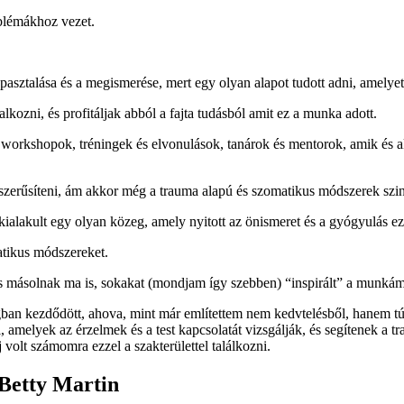
oblémákhoz vezet.
asztalása és a megismerése, mert egy olyan alapot tudott adni, amelyet
lkozni, és profitáljak abból a fajta tudásból amit ez a munka adott.
ú workshopok, tréningek és elvonulások, tanárok és mentorok, amik és a
zerűsíteni, ám akkor még a trauma alapú és szomatikus módszerek szint
ialakult egy olyan közeg, amely nyitott az önismeret és a gyógyulás ez
tikus módszereket.
 és másolnak ma is, sokakat (mondjam így szebben) “inspirált” a munk
ágban kezdődött, ahova, mint már említettem nem kedvtelésből, hanem t
al, amelyek az érzelmek és a test kapcsolatát vizsgálják, és segítenek 
volt számomra ezzel a szakterülettel találkozni.
 Betty Martin