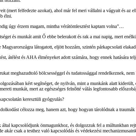
ult hozzám.
eit (mert felfedezte azokat), ahol már fel meri vállalni a vágyait és az 
b élni.
 mindig úgy érzem magam, mintha vérátömlesztést kaptam volna”…
ttséget és munkát amit Ő ebbe belerakott és rak a mai napig, mert en
 Magyarországra látogatott, eljött hozzám, szintén párkapcsolati elakad
tést, átélést és AHA élményeket adott számára, hogy ennek hatására te
ukat meghazudtoló bölcsességgel és tudatossággal rendelkeznek, nem b
lgozásában kért segítséget, de nyilván, mint a munkánk alatt kiderült, e
mereti munkát, mert az egészséges felnőtté válás legfontosabb előszobáj
kapcsolatán keresztüli gyógyulás?
ndolkodást célozza meg, hanem azt, hogy hogyan tárolódnak a traumák é
etek által kapcsolódjunk önmagunkhoz, és dolgozzuk fel a múltunkban re
de akár csak a testhez való kapcsolódás és védekezési mechanizmusaink