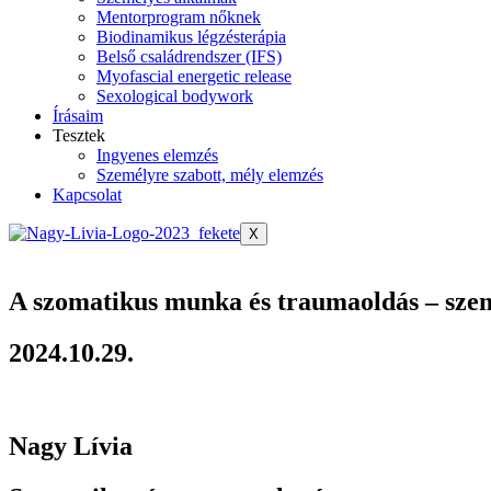
Mentorprogram nőknek
Biodinamikus légzésterápia
Belső családrendszer (IFS)
Myofascial energetic release
Sexological bodywork
Írásaim
Tesztek
Ingyenes elemzés
Személyre szabott, mély elemzés
Kapcsolat
X
A szomatikus munka és traumaoldás – szemé
2024.10.29.
Nagy Lívia