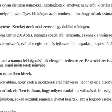
lyan élettapasztalatokkal gazdagítottak, amelyek nagy erőt, kitartást 
 mélyebb, személyesebb irányra az életemben – arra, hogy mások számá
etértés Kereke) nevű módszerével egy dublini tréningen.
magam is 2019 óta), intimitás coach, író, terepauta, és ennek a világsze
 természetét, ezáltal megismerni és fejleszteni önmagadat, a kapcsolódás
, ami a trauma feldolgozásának elengedhetetlen része. Ez a módszer is 
uma alapú módszerek irányába.
m ezt amiben hiszek.
agyok abban, hogy ezek a módszerek eredményesek! Honnan ez a bizon
azóta mások életében is láttam, hogy milyen csodálatos változások lehet
égükben, sokan közülük rengeteg tévutat bejártak, ami a legjobb esetb