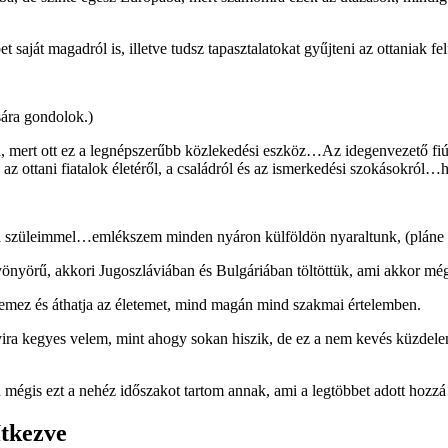
aját magadról is, illetve tudsz tapasztalatokat gyűjteni az ottaniak fel
ára gondolok.)
ert ott ez a legnépszerűbb közlekedési eszköz…Az idegenvezető fiú, ak
s az ottani fiatalok életéről, a családról és az ismerkedési szokásokró
 a szüleimmel…emlékszem minden nyáron külföldön nyaraltunk, (pláne 
yönyörű, akkori Jugoszláviában és Bulgáriában töltöttük, ami akkor mé
ellemez és áthatja az életemet, mind magán mind szakmai értelemben.
ira kegyes velem, mint ahogy sokan hiszik, de ez a nem kevés küzdele
mégis ezt a nehéz időszakot tartom annak, ami a legtöbbet adott hozzá
ítkezve