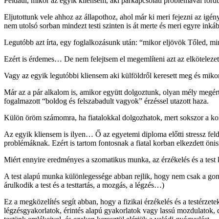
Például, mikor az egyik kliensem, aki párkapcsolati problémával ford
Eljutottunk vele ahhoz az állapothoz, ahol már ki meri fejezni az igény
nem utolsó sorban mindezt testi szinten is át merte és meri egyre inkáb
Legutóbb azt írta, egy foglalkozásunk után: “mikor eljövök Tőled,
Ezért is érdemes… De nem felejtsem el megemlíteni azt az elköteleze
Vagy az egyik legutóbbi kliensem aki külföldről keresett meg és mikor
Már az a pár alkalom is, amikor együtt dolgoztunk, olyan mély megér
fogalmazott “boldog és felszabadult vagyok” érzéssel utazott haza.
Külön öröm számomra, ha fiatalokkal dolgozhatok, mert sokszor a kor
Az egyik kliensem is ilyen… Ő az egyetemi diploma előtti stressz feldo
problémáknak. Ezért is tartom fontosnak a fiatal korban elkezdett önis
Miért ennyire eredményes a szomatikus munka, az érzékelés és a test 
A test alapú munka különlegessége abban rejlik, hogy nem csak a go
árulkodik a test és a testtartás, a mozgás, a légzés…)
Ez a megközelítés segít abban, hogy a fizikai érzékelés és a testérz
légzésgyakorlatok, érintés alapú gyakorlatok vagy lassú mozdulatok, 