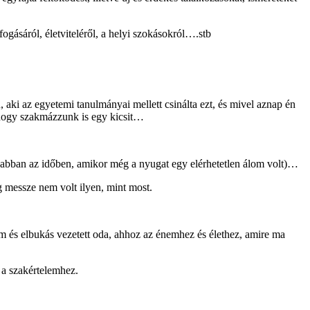
fogásáról, életviteléről, a helyi szokásokról….stb
i az egyetemi tanulmányai mellett csinálta ezt, és mivel aznap én
l…hogy szakmázzunk is egy kicsit…
abban az időben, amikor még a nyugat egy elérhetetlen álom volt)…
g messze nem volt ilyen, mint most.
m és elbukás vezetett oda, ahhoz az énemhez és élethez, amire ma
 a szakértelemhez.